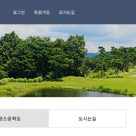
로그인
회원가입
오시는길
정보마당
공지사항
조인게시판
명예의전당
포토갤러리
내장현황
코스공략도
오시는길