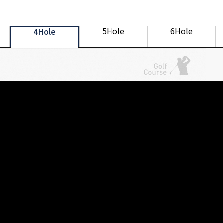
5Hole
6Hole
4Hole