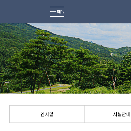
애플밸리
인사말
시설안내
코스소개
코스공략도
오시는길
인사말
시설안내