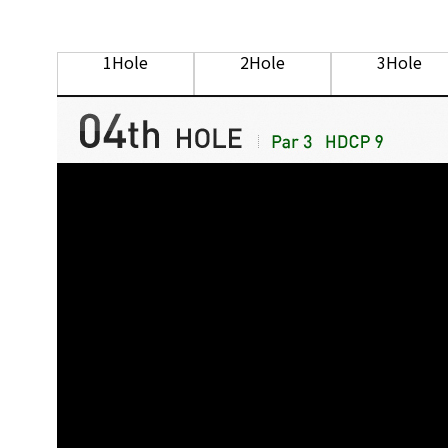
1Hole
2Hole
3Hole