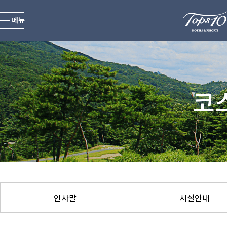
애플밸리
인사말
시설안내
코
코스소개
코스공략도
오시는길
인사말
시설안내